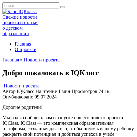
Перейти
Search
к
for:
содержанию
Главная
О проекте
Главная
»
Новости проекта
Добро пожаловать в IQКласс
Новости проекта
Автор
IQКласс
На чтение
1 мин
Просмотров
74.1к.
Опубликовано
09.07.2024
Дорогие родители!
Мы рады сообщить вам о запуске нашего нового проекта —
IQClass. IQClass — это комплексная образовательная
платформа, созданная для того, чтобы помочь вашему ребенку
раскрыть свой потенциал и добиться успехов в учебе.