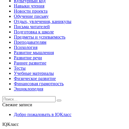
Культурный код
Навыки чтения
Новости проекта
Обучение письму
Отдых, увлечения, каникулы
Письма читателей
Подготовка к школе
Предметы и успеваемость
Преподавателям
Психология
Развитие мышления
Развитие речи
Раннее развитие
Тесты
Учебные материалы
Физическое развитие
Финансовая грамотность
Энциклопедия
Search
for:
Свежие записи
Добро пожаловать в IQКласс
IQКласс