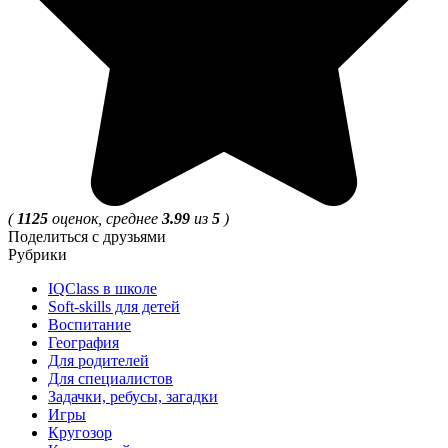
(
1125
оценок, среднее
3.99
из
5
)
Поделиться с друзьями
Рубрики
IQClass в школе
Soft-skills для детей
Воспитание
География
Для родителей
Для специалистов
Задачки, ребусы, загадки
Игры
Кругозор