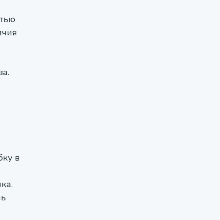
стью
ичия
а.
бку в
ка,
нь