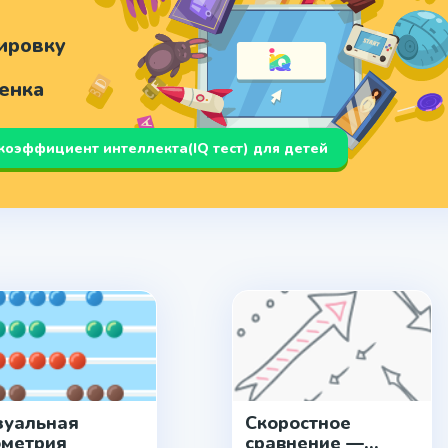
ировку
бенка
 коэффициент интеллекта(IQ тест) для детей
зуальная
Скоростное
ометрия
сравнение —