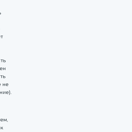
ь
о
ет
ать
нен
ять
е не
ние).
ем,
 к