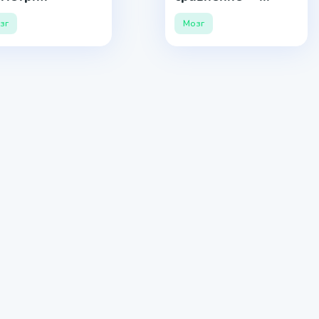
перегрузка
зг
Мозг