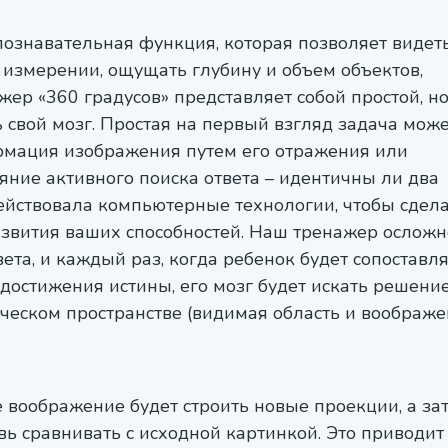
ознавательная функция, которая позволяет видет
измерении, ощущать глубину и объем объектов,
ер «360 градусов» представляет собой простой, н
свой мозг. Простая на первый взгляд задача мож
ормация изображения путем его отражения или
яние активного поиска ответа – идентичны ли два
ействовала компьютерные технологии, чтобы сдел
азвития ваших способностей. Наш тренажер ослож
та, и каждый раз, когда ребенок будет сопоставл
достижения истины, его мозг будет искать решени
ическом пространстве (видимая область и воображе
 воображение будет строить новые проекции, а зат
вь сравнивать с исходной картинкой. Это приводит