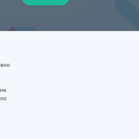
евно
ие.
ало