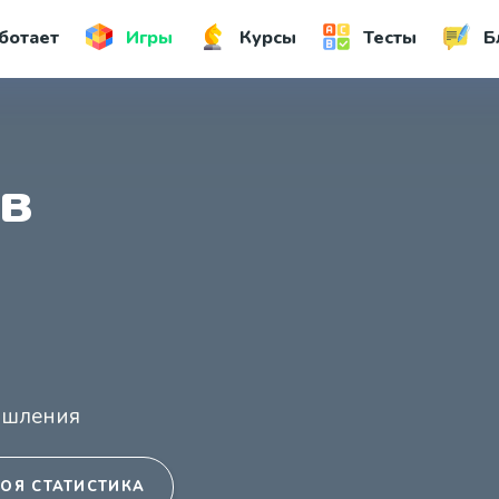
ботает
Игры
Курсы
Тесты
Б
ов
ышления
ОЯ СТАТИСТИКА