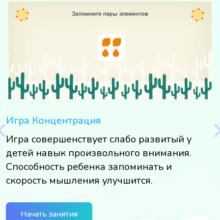
Игра Концентрация
И
Игра совершенствует слабо развитый у
И
я,
детей навык произвольного внимания.
р
Способность ребенка запоминать и
м
скорость мышления улучшится.
н
п
и
Начать занятия