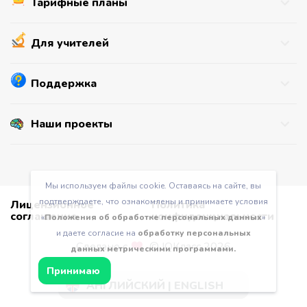
Тарифные планы
Как это работает
Навыки
Премиум
Для учителей
Купить в подарок
Активировать код
Для Учителей
Поддержка
Для Школ
Для Бизнеса
Связаться с нами
Наши проекты
BrainApps
Фитнес для мозга
IQКлуб™
Мы используем файлы cookie. Оставаясь на сайте, вы
Математика для ЕГЭ и ОГЭ
подтверждаете, что ознакомлены и принимаете условия
Лицензионное
Политика
соглашение
конфиденциальности
«
Положения об обработке персональных данных
»
и даете согласие на
обработку персональных
Сделано с
© IQКласс 2026
данных метрическими программами.
Принимаю
АНГЛИЙСКИЙ | ENGLISH