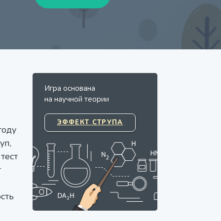
Игра основана
на научной теории
ЭФФЕКТ СТРУПА
году
уп,
тест
т
сть