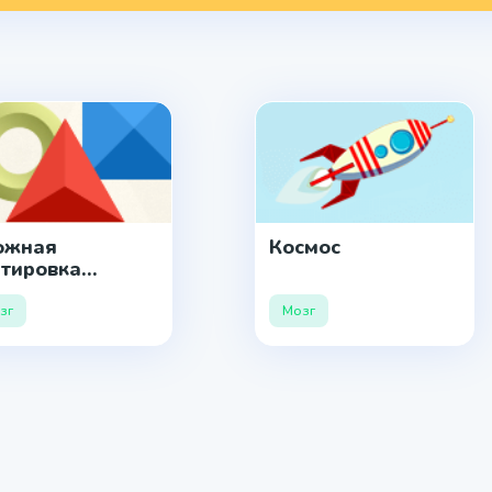
ожная
Космос
ртировка
волюция
зг
Мозг