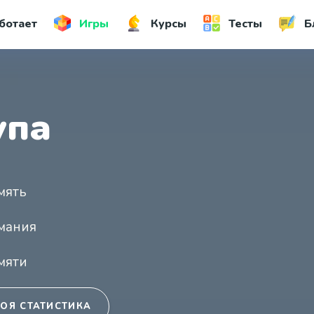
ботает
Игры
Курсы
Тесты
Б
упа
мять
мания
мяти
ОЯ СТАТИСТИКА