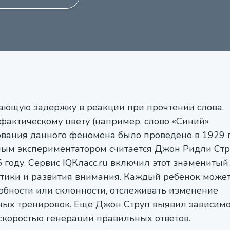
ющую задержку в реакции при прочтении слова,
 фактическому цвету (например, слово «Синий»
ования данного феномена было проведено в 1929 
ным экспериментатором считается Джон Ридли Стр
году. Сервис IQКласс.ru включил этот знаменитый 
стики и развития внимания. Каждый ребенок може
обности или склонности, отслеживать изменение
ных тренировок. Еще Джон Струп выявил зависимо
скоростью генерации правильных ответов.