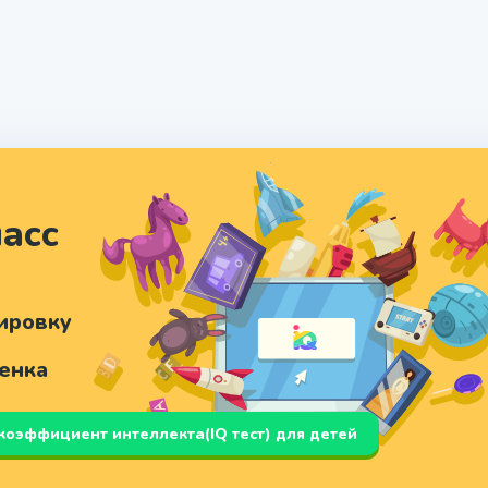
асс
ировку
бенка
 коэффициент интеллекта(IQ тест) для детей