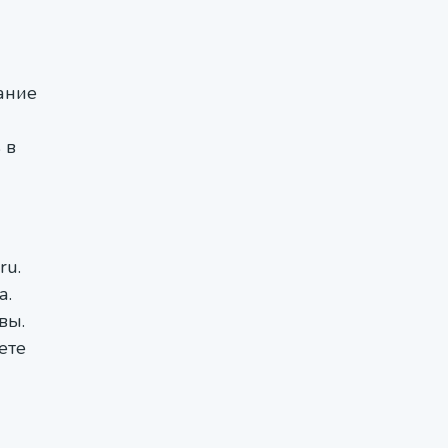
ание
 в
ru.
а.
вы.
ете