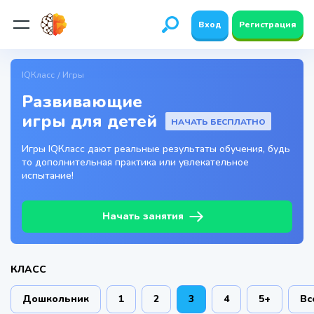
Вход
Регистрация
IQКласс
Игры
Развивающие
игры для детей
НАЧАТЬ БЕСПЛАТНО
Игры IQКласс дают реальные результаты обучения, будь
то дополнительная практика или увлекательное
испытание!
Начать занятия
КЛАСС
Дошкольник
1
2
3
4
5+
Вс