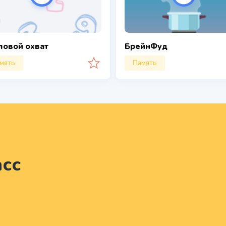
ловой охват
БрейнФуд
мять
Память
сс