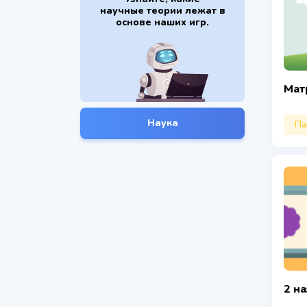
научные теории лежат в
основе наших игр.
Мат
Наука
Па
2 н