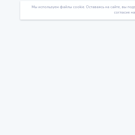
Мы используем файлы cookie. Оставаясь на сайте, вы под
согласие на
Счастливых семей
85189
IQКласс
О
О проекте
И