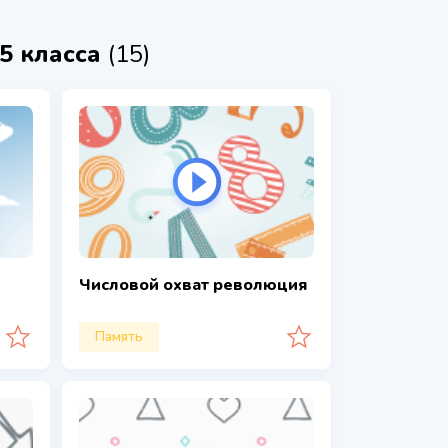
 5 класса
(15)
Числовой охват революция
Память