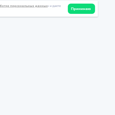
ботке персональных данных
» и даете
Принимаю
Мы в социальных сетях
Наука
Наша методология