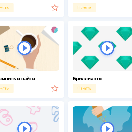
мять
Память
омнить и найти
Бриллианты
мять
Память