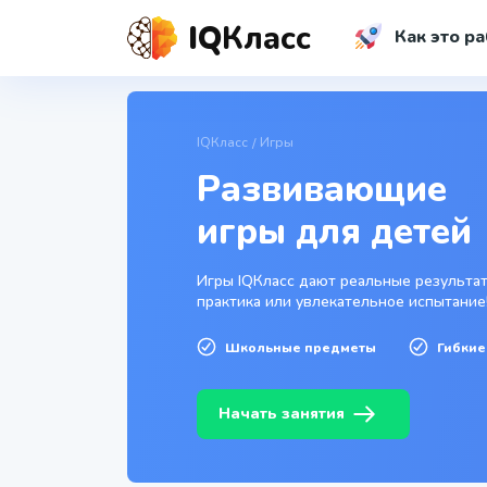
IQ
Класс
Как это ра
IQКласс
Игры
Развивающие
игры для детей
Игры IQКласс дают реальные результат
практика или увлекательное испытание
Школьные предметы
Гибкие
Начать занятия