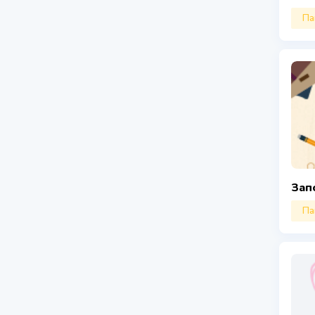
Па
Зап
Па