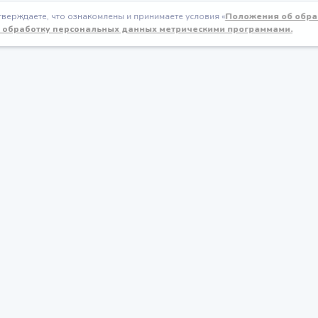
тверждаете, что ознакомлены и принимаете условия «
Положения об обра
обработку персональных данных метрическими программами.
бучение
Игры для детей
гры для детей
Игры на внимание и
концентрацию