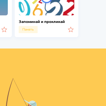
Запоминай и прокликай
Память