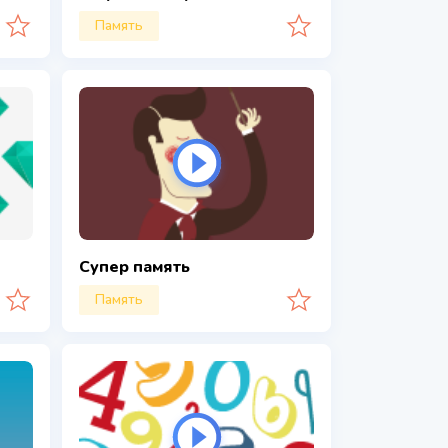
Память
Супер память
Память