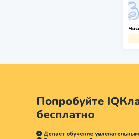
Чис
Па
Попробуйте IQКла
бесплатно
Делает обучение увлекательным