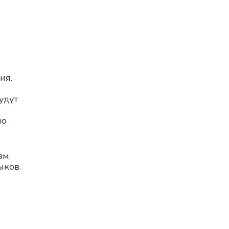
ия.
удут
но
зм,
ыков.
и