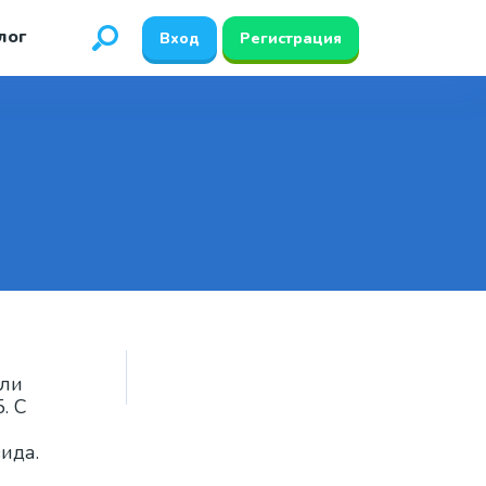
лог
Вход
Регистрация
или
. С
ида.