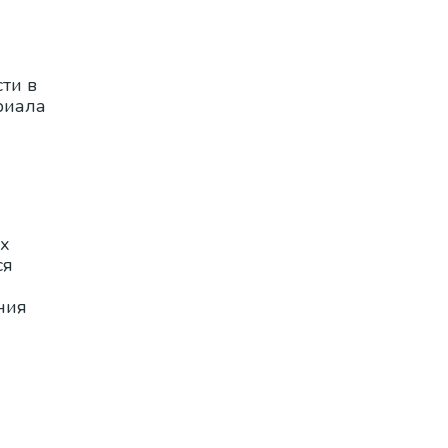
ти в
риала
ых
ся
ния