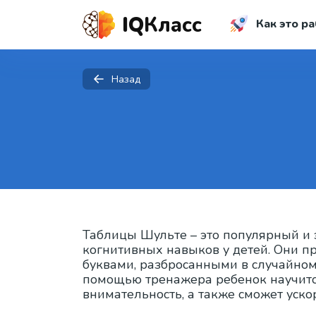
IQ
Класс
Как это ра
Назад
Таблицы Шульте – это популярный и 
когнитивных навыков у детей. Они п
буквами, разбросанными в случайном
помощью тренажера ребенок научится
внимательность, а также сможет уск