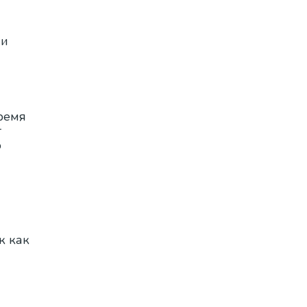
ли
ремя
т
о
к как