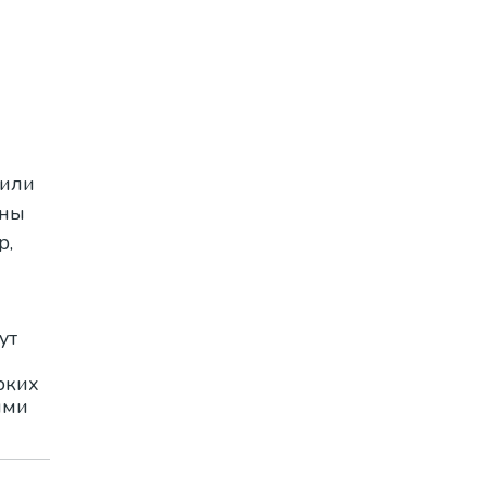
 или
жны
р,
ут
рких
ими