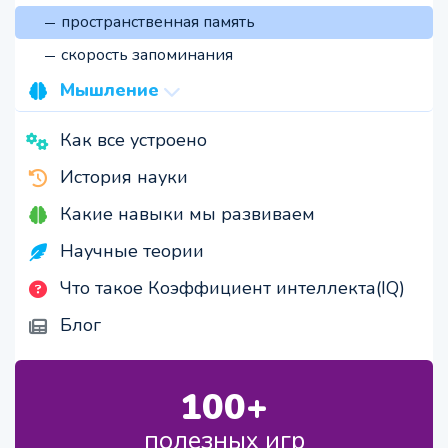
произвольное
пространственная память
скорость запоминания
Мышление
логика
Как все устроено
креативность
История науки
скорость
Какие навыки мы развиваем
Научные теории
Что такое Коэффициент интеллекта(IQ)
Блог
100+
полезных игр