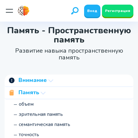
Вход
Регистрация
Память - Пространственную
память
Развитие навыка пространственную
память
Внимание
концентрация
Память
переключение
объем
устойчивость
зрительная память
объем
семантическая память
непроизвольное
точность