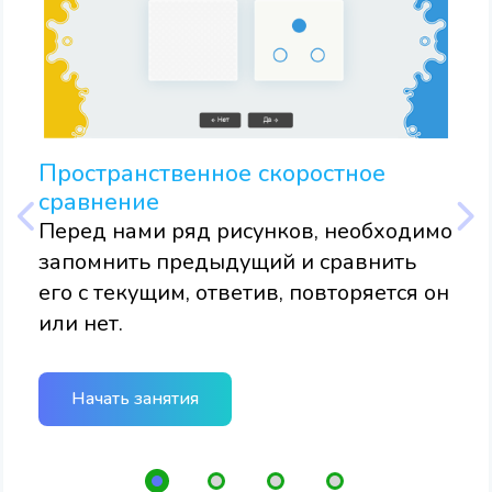
На
Пространственное скоростное
сравнение
Пер
Перед нами ряд рисунков, необходимо
ли
кар
запомнить предыдущий и сравнить
заг
его с текущим, ответив, повторяется он
или нет.
Начать занятия