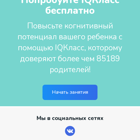
Попробуйте IQКласс
бесплатно
Повысьте когнитивный
потенциал вашего ребенка с
помощью IQКласс, которому
доверяют более чем 85189
родителей!
Начать занятия
Мы в социальных сетях