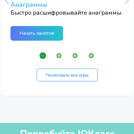
Анаграммы
Ви
Быстро расшифровывайте анаграммы.
Пер
объ
к
быс
Начать занятия
и
зак
его
Посмотреть все игры